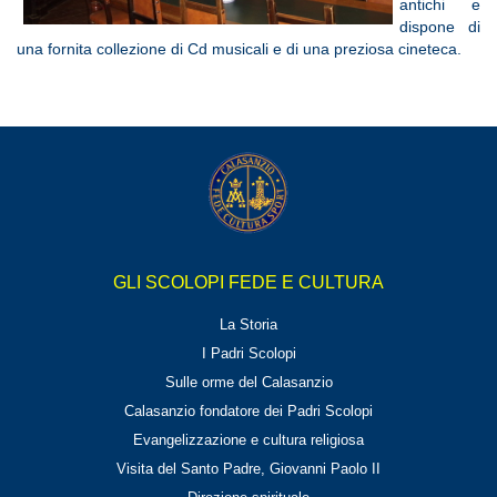
через
antichi e
интернет.
dispone di
Такой
una fornita collezione di Cd musicali e di una preziosa cineteca.
вариант
позволяет
быстро
получить
средства.
Не нужно
собирать
большой
пакет
документов.
GLI SCOLOPI FEDE E CULTURA
Решение
принимается
La Storia
достаточно
I Padri Scolopi
оперативно.
Это
Sulle orme del Calasanzio
удобно
Calasanzio fondatore dei Padri Scolopi
при
Evangelizzazione e cultura religiosa
непредвиден
Visita del Santo Padre, Giovanni Paolo II
расходах.