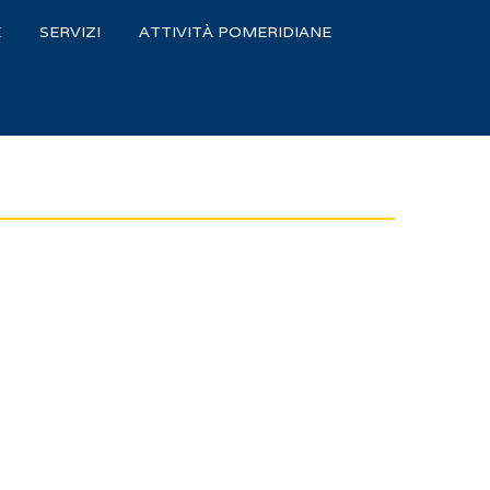
E
SERVIZI
ATTIVITÀ POMERIDIANE
ка на картку
стане оптимальним інструментом для
) роблять цей сервіс доступним для широкого кола