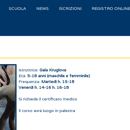
SCUOLA
NEWS
ISCRIZIONI
REGISTRO ONLIN
Istruttrice:
Gala Kruglova
Età:
5-18 anni (maschile e femminile)
Frequenza:
Martedì h. 15-18
Venerdì h. 14-16 h. 16-18
Si richiede il certificato medico
Il corso avrà luogo in palestra
Якщо вам потрібна невелика сума до зарплати,
мікропози
швидкої підстраховки. Мінімальні вимоги (паспорт та ІПН