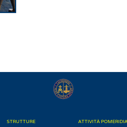
громадян: від студентів до пенсіонерів. Гроші зараховую
рахунки чи здійснити вигідну покупку на розпродажі. Це п
вимагає поручителів чи застави, забезпечуючи вам необх
STRUTTURE
ATTIVITÀ POMERIDI