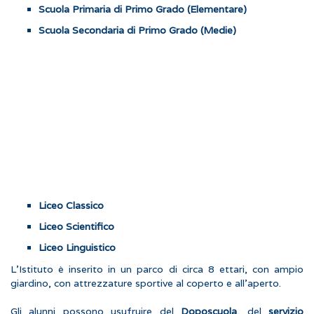
Scuola Primaria di Primo Grado (Elementare)
Scuola Secondaria di Primo Grado (Medie)
Liceo Classico
Liceo Scientifico
Liceo Linguistico
Viagra är ett receptbelagt läkemedel och är inte tillåtet att säljas receptfritt,
köp Viagra
online utan recept och du bor varsomhelst i Sverige.
L'Istituto è inserito in un parco di circa 8 ettari, con ampio
giardino, con attrezzature sportive al coperto e all'aperto.
Gli alunni possono usufruire del
Doposcuola
, del
servizio