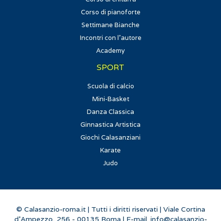
Corso di pianoforte
Settimane Bianche
Incontri con l'autore
Academy
SPORT
Scuola di calcio
Mini-Basket
Danza Classica
Ginnastica Artistica
Giochi Calasanziani
Karate
Judo
© Calasanzio-roma.it | Tutti i diritti riservati | Viale Cortina
d'Ampezzo, 256 - 00135 Roma | E-mail.
info@calasanzio-