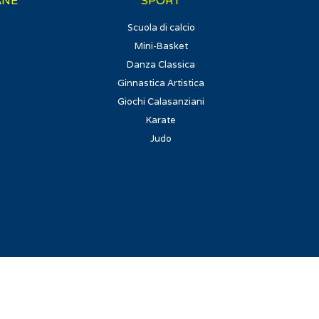
ANE
SPORT
Scuola di calcio
Mini-Basket
Danza Classica
Ginnastica Artistica
Giochi Calasanziani
Karate
Judo
io-roma.it
|
Privacy
|
Realizzato da Exego Web