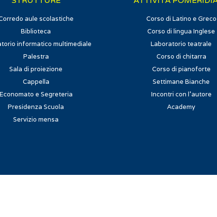
STRUTTURE
ATTIVITÀ POMERIDI
Corredo aule scolastiche
Corso di Latino e Greco
Biblioteca
Corso di lingua Inglese
torio informatico multimediale
Laboratorio teatrale
Palestra
Corso di chitarra
Sala di proiezione
Corso di pianoforte
Cappella
Settimane Bianche
Economato e Segreteria
Incontri con l'autore
Presidenza Scuola
Academy
Servizio mensa
i | Viale Cortina d'Ampezzo, 256 - 00135 Roma | E-mail.
info@calasanz