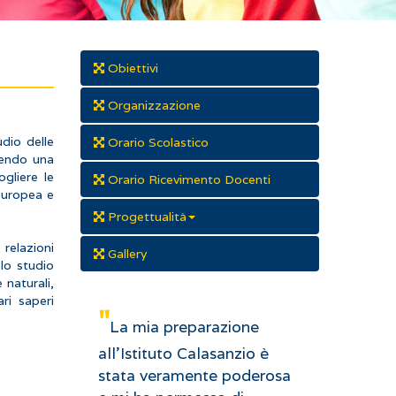
Obiettivi
Organizzazione
udio delle
Orario Scolastico
orendo una
gliere le
Orario Ricevimento Docenti
europea e
Progettualità
 relazioni
Gallery
lo studio
 naturali,
ri saperi
"
La mia preparazione
all’Istituto Calasanzio è
stata veramente poderosa