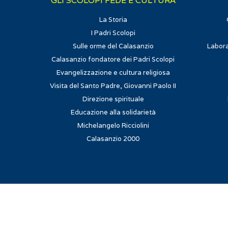
GLI SCOLOPI FEDE E CULTURA
La Storia
I Padri Scolopi
Sulle orme del Calasanzio
Labora
Calasanzio fondatore dei Padri Scolopi
Evangelizzazione e cultura religiosa
Visita del Santo Padre, Giovanni Paolo II
Direzione spirituale
Educazione alla solidarietà
Michelangelo Ricciolini
Calasanzio 2000
© Calasanzio-roma.it | Tutti i diritti riservat